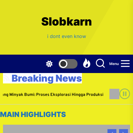
Skip
to
the
Slobkarn
content
i dont even know
Menu
Breaking News
Minyak Bumi: Proses Eksplorasi Hingga Produksi
Me
arch 8, 2026
Pa
MAIN HIGHLIGHTS