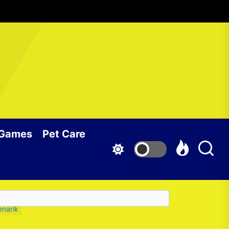
 Games
Pet Care
narik