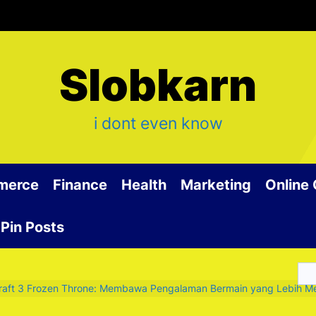
Slobkarn
i dont even know
merce
Finance
Health
Marketing
Online
Pin Posts
raft 3 Frozen Throne: Membawa Pengalaman Bermain yang Lebih Me