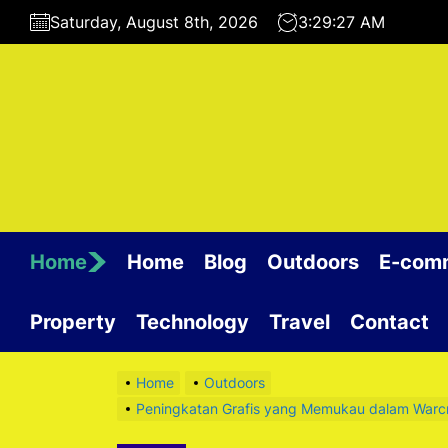
Skip
Saturday, August 8th, 2026
3:29:28 AM
to
the
content
Home
Home
Blog
Outdoors
E-com
Property
Technology
Travel
Contact
Home
Outdoors
Peningkatan Grafis yang Memukau dalam Warc