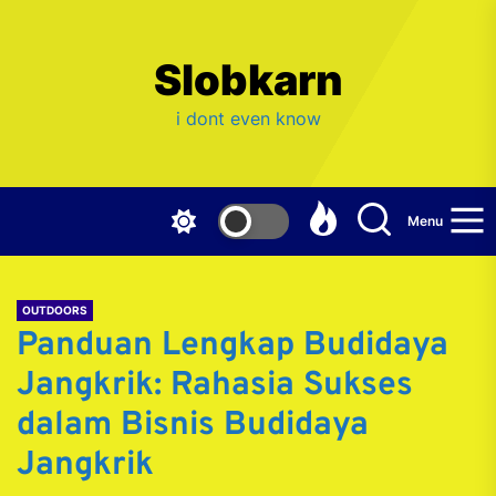
Skip
to
the
Slobkarn
content
i dont even know
Menu
OUTDOORS
Panduan Lengkap Budidaya
Jangkrik: Rahasia Sukses
dalam Bisnis Budidaya
Jangkrik