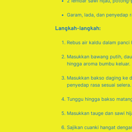
2 lembar sawi hijau, potong
Garam, lada, dan penyedap 
Langkah-langkah:
Rebus air kaldu dalam panci 
Masukkan bawang putih, daun
hingga aroma bumbu keluar.
Masukkan bakso daging ke da
penyedap rasa sesuai selera.
Tunggu hingga bakso matang
Masukkan tauge dan sawi hij
Sajikan cuanki hangat denga