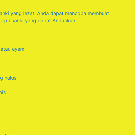
uanki yang lezat, Anda dapat mencoba membuat
esep cuanki yang dapat Anda ikuti:
 atau ayam
g halus
pis