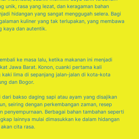
ng unik, rasa yang lezat, dan keragaman bahan
adi hidangan yang sangat menggugah selera. Bagi
ngalaman kuliner yang tak terlupakan, yang membawa
g kaya dan autentik.
kembali ke masa lalu, ketika makanan ini menjadi
akat Jawa Barat. Konon, cuanki pertama kali
kaki lima di sepanjang jalan-jalan di kota-kota
ung dan Bogor.
i dari bakso daging sapi atau ayam yang disajikan
un, seiring dengan perkembangan zaman, resep
dan penyempurnaan. Berbagai bahan tambahan seperti
gkap lainnya mulai dimasukkan ke dalam hidangan
akan cita rasa.