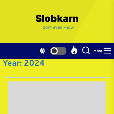
Skip
to
the
Slobkarn
content
i dont even know
Menu
Year:
2024